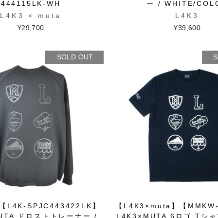
444115LK-WH
ー / WHITE/COL
L4K3 × muta
L4K3
¥29,700
¥39,600
SOLD OUT
S
【L4K-SPJC443422LK】
【L4K3×muta】【MMKW-
MUTA ドロストトレーナー /
L4K3×MUTA 6ロゴ Tシャ