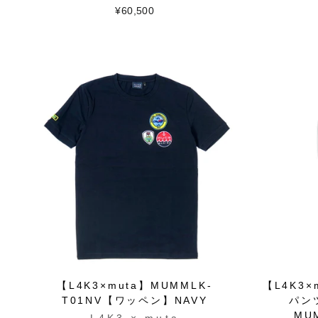
¥60,500
【L4K3×muta】MUMMLK-
【L4K3
T01NV【ワッペン】NAVY
パン
MU