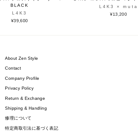
BLACK
L4K3 × muta
L4K3
¥13,200
¥39,600
About Zen Style
Contact
Company Profile
Privacy Policy
Return & Exchange
Shipping & Handling
修理について
特定商取引法に基づく表記