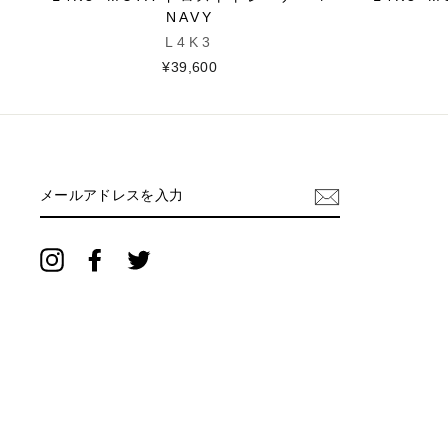
NAVY
L4K3
¥39,600
メ
ー
ル
ア
ド
Instagram
Facebook
Twitter
レ
ス
を
入
力