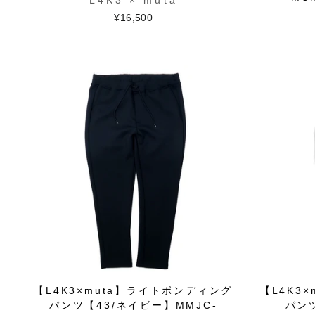
L4K3 × muta
¥16,500
【L4K3×muta】ライトボンディング
【L4K3
パンツ【43/ネイビー】MMJC-
パン