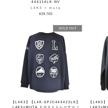
444114LK-NV
L4K3 × muta
¥29,700
SOLD OUT
【L4K3】【L4K-SPJC443422LK】
【L4K3】
L4K3×MUTA ドロストトレーナー /
L4K3×