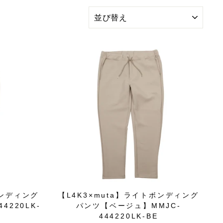
並
び
替
え
ボンディング
【L4K3×muta】ライトボンディング
4220LK-
パンツ【ベージュ】MMJC-
444220LK-BE