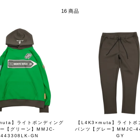
16 商品
×muta】ライトボンディング
【L4K3×muta】ライト
ー【グリーン】MMJC-
パンツ【グレー】MMJC-44
443308LK-GN
GY