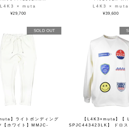
L4K3 × muta
L4K3 × muta
¥29,700
¥39,600
SOLD OUT
S
×muta】ライトボンディング
【L4K3×muta】【 
ツ【ホワイト】MMJC-
SPJC443423LK】 ド