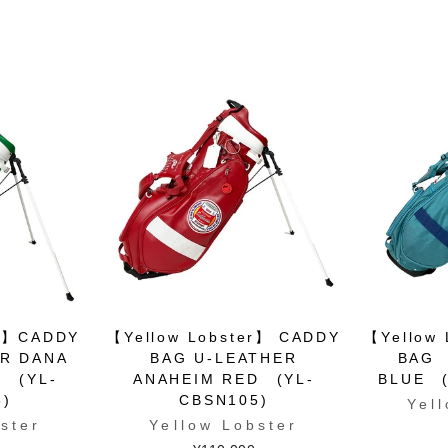
er】CADDY
【Yellow Lobster】 CADDY
【Yellow
ER DANA
BAG U-LEATHER
BAG
N (YL-
ANAHEIM RED (YL-
BLUE (
5)
CBSN105)
Yel
ster
Yellow Lobster