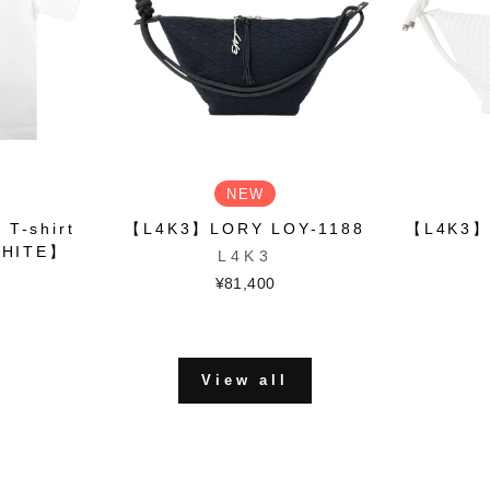
NEW
T-shirt
【L4K3】LORY LOY-1188
【L4K3】
WHITE】
L4K3
¥81,400
View all