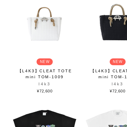
NEW
NEW
【L4K3】CLEAT TOTE
【L4K3】CLEA
mini TOM-1009
mini TOM-
l4k3
l4k3
¥72,600
¥72,600