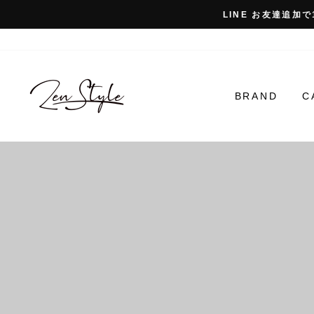
コ
LINE お友達追加で
ン
テ
ン
Zen
ツ
に
BRAND
C
Style
ス
キ
ッ
プ