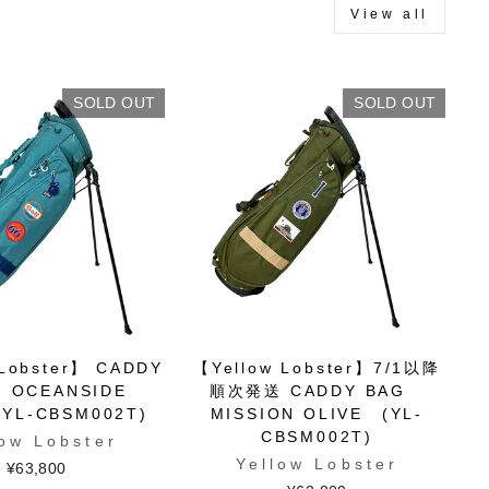
View all
SOLD OUT
SOLD OUT
 Lobster】 CADDY
【Yellow Lobster】7/1以降
 OCEANSIDE
順次発送 CADDY BAG
YL-CBSM002T)
MISSION OLIVE (YL-
CBSM002T)
low Lobster
Yellow Lobster
¥63,800