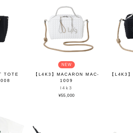
NEW
T TOTE
【L4K3】MACARON MAC-
【L4K3】
1008
1009
l4k3
¥55,000