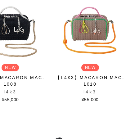
NEW
NEW
MACARON MAC-
【L4K3】MACARON MAC-
1008
1010
l4k3
l4k3
¥55,000
¥55,000