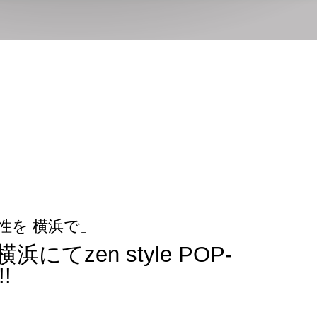
性を 横浜で」
横浜にてzen style POP-
!