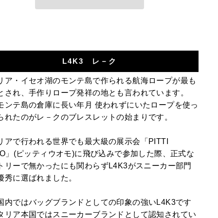
L4K3 レ－ク
リア・イセオ湖のモンテ島で作られる航海ロープが最も
とされ、手作りロープ発祥の地とも言われています。
モンテ島の倉庫に長い年月 使われずにいたロープを使っ
られたのがレ－クのブレスレットの始まりです。
リアで行われる世界でも最大級の展示会「PITTI
MO」(ピッティウオモ)に飛び込みで参加した際、正式な
トリーで無かったにも関わらずL4K3がスニーカー部門
優秀に選ばれました。
国内ではバッグブランドとしての印象の強いL4K3です
タリア本国ではスニーカーブランドとして認知されてい