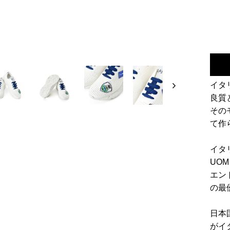
イタ
良質
その
て作
イタ
UO
エン
の最
日本
がイ