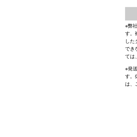
※弊
す。
した
でき
ては
※発
す。
は、