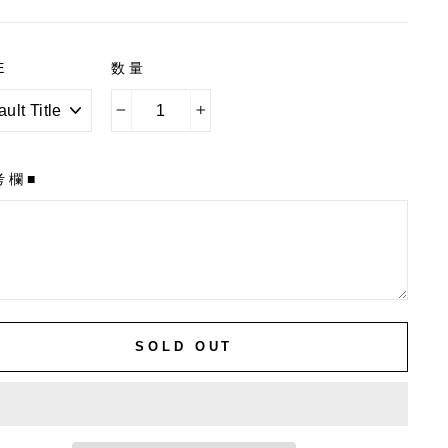
E
数量
−
+
考欄■
SOLD OUT