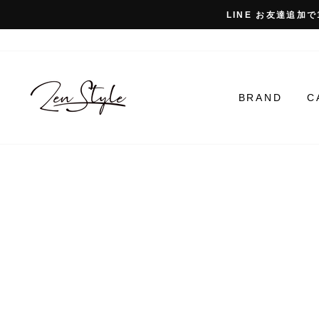
コ
LINE お友達追加で
ン
テ
ン
ツ
に
BRAND
C
ス
キ
ッ
プ