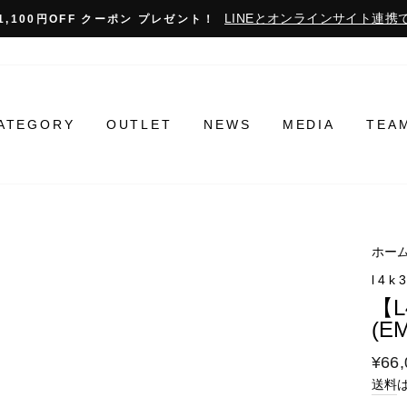
LINEとオンラインサイト連携で
1,100円OFF クーポン プレゼント！
ATEGORY
OUTLET
NEWS
MEDIA
TEA
ホー
l4k
【L
(E
通
¥66,
常
送料
料