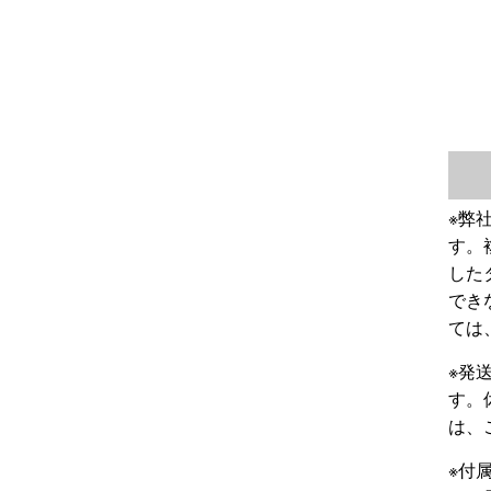
※弊
す。
した
でき
ては
※発
す。
は、
※付