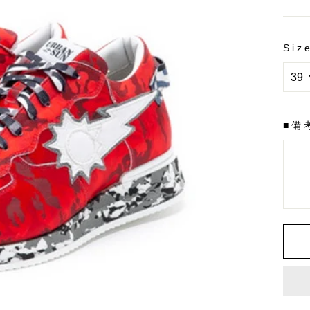
料
金
Siz
■備