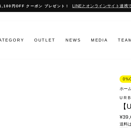
LINEとオンラインサイト連携で
1,100円OFF クーポン プレゼント！
ATEGORY
OUTLET
NEWS
MEDIA
TEA
0%
ホー
URB
【U
通
¥39,
常
送料