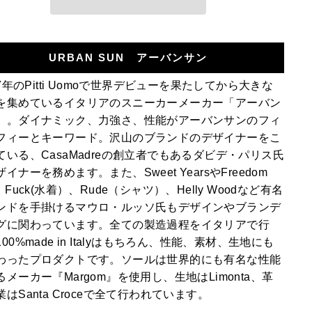
URBAN SUN アーバンサン
7年のPitti Uomoで世界デビューを果たしてから大きな
を集めているイタリアのスニーカーメーカー「アーバン
」。ダイナミック、力強さ、性能がアーバンサンのフィ
フィーとキーワード。沢山のブランドのデザイナーをこ
ている、CasaMadreの創立者でもあるダビデ・パリス氏
イナーを務めます。また、Sweet YearsやFreedom
、Fuck(水着）、Rude（シャツ）、Helly Woodなど有名
ンドを手掛けるマウロ・ルッソ氏もデザインやブランデ
グに関わっています。全ての製造過程をイタリアで行
00%made in Italyはもちろん、性能、素材、生地にも
わったプロダクトです。ソールは世界的にも有名な性能
るメーカー『Margom』を使用し、生地はLimonta、革
はSanta Croceで全て行われています。