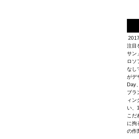
201
注目
サン
ロソ
なし
がデザ
Day
ブラ
ィン
い、1
こだ
に拘
の作業