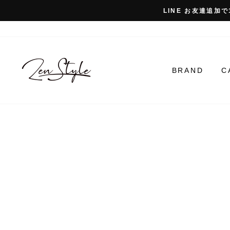
コ
LINE お友達追加で
ン
テ
ン
ツ
に
BRAND
C
ス
キ
ッ
プ