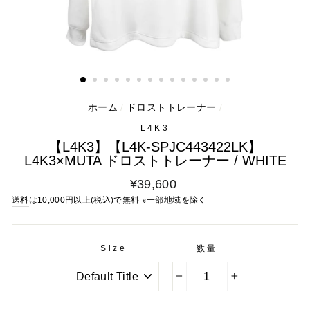
ホーム
/
ドロストトレーナー
/
L4K3
【L4K3】【L4K-SPJC443422LK】
L4K3×MUTA ドロストトレーナー / WHITE
通
¥39,600
常
送料
は10,000円以上(税込)で無料 ※一部地域を除く
料
金
Size
数量
−
+