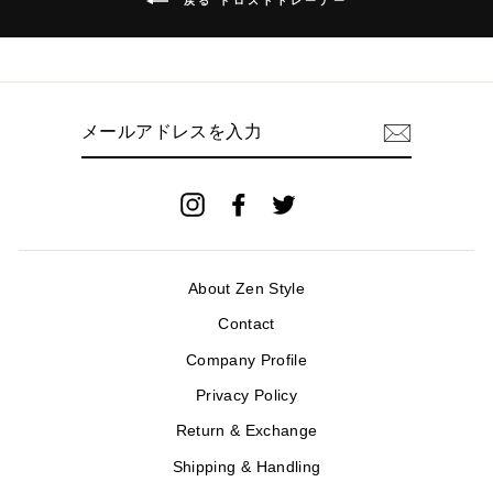
戻る ドロストトレーナー
メ
ー
ル
ア
ド
Instagram
Facebook
Twitter
レ
ス
を
入
About Zen Style
力
Contact
Company Profile
Privacy Policy
Return & Exchange
Shipping & Handling