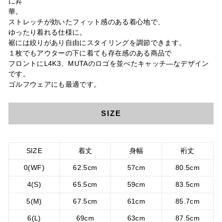
に昇
華
ストレッチが効いたフィット感のある着心地で、
ゆったり着れる仕様に。
裾には絞りがあり自由にスタイリングを調節できます。
１枚でもアウターの下に着ても存在感のある商品で
フロントにL4K3、MUTAのロゴを並べたキャッチ―なデザイン
です。
ゴルフウェアにも最適です。
SIZE
SIZE
着丈
身幅
裄丈
0(WF)
62.5cm
57cm
80.5cm
4(S)
65.5cm
59cm
83.5cm
5(M)
67.5cm
61cm
85.7cm
6(L)
69cm
63cm
87.5cm