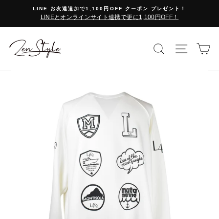
コ
LINE お友達追加で1,100円OFF クーポン プレゼント！
ン
LINEとオンラインサイト連携で更に1,100円OFF！
テ
ン
ツ
検索で探す
サイト
カ
に
ス
キ
ッ
プ