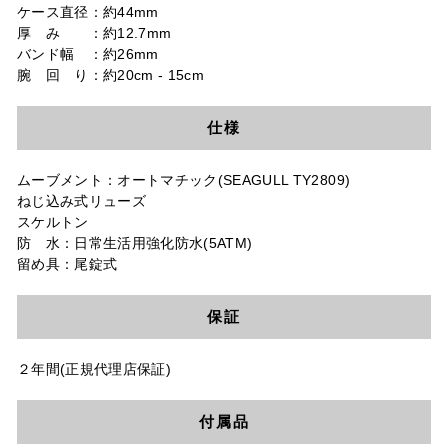
ケース直径：約44mm
厚 み ：約12.7mm
バンド幅 ：約26mm
腕 回 り：約20cm - 15cm
仕様
ムーブメント：オートマチック(SEAGULL TY2809)
ねじ込み式リューズ
スケルトン
防 水：日常生活用強化防水(5ATM)
留め具：尾錠式
保証
２年間(正規代理店保証)
付属品