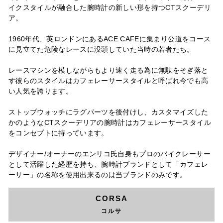
イクスタイルが融合した腕時計の新しい形を持つCTスクーデリ
ア。
1960年代、英ロンドンにあるACE CAFEに集まり公道をコース
に見立てた危険なレースに没頭していた当時の若者たち。
レースマシンを模しながらもより速く走る為に無駄をそぎ落と
す彼らのスタイルはカフェレーサースタイルと呼ばれ今でも高
い人気を誇ります。
ストップウォッチにラグパーツを後付けし、カスタマイズした
かのようなCTスクーデリアの腕時計はカフェレーサースタイル
をコンセプトに持っています。
デザイナー/オーナーのエンリコ氏自身もプロのバイクレーサー
として活躍した経歴を持ち、腕時計ブランドとして「カフェレ
ーサー」の名称を使用出来るのは当ブランドのみです。
CORSA
コルサ