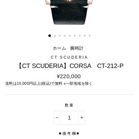
ホーム
/
腕時計
/
CT SCUDERIA
【CT SCUDERIA】CORSA CT-212-P
通
¥220,000
常
送料
は10,000円以上(税込)で無料 ※一部地域を除く
料
金
数量
−
+
■備考欄■