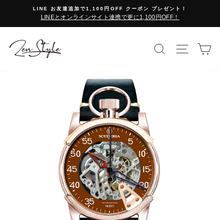
コ
LINE お友達追加で1,100円OFF クーポン プレゼント！
ン
LINEとオンラインサイト連携で更に1,100円OFF！
テ
ン
ツ
検索で探す
サイト
カ
に
ス
キ
ッ
プ