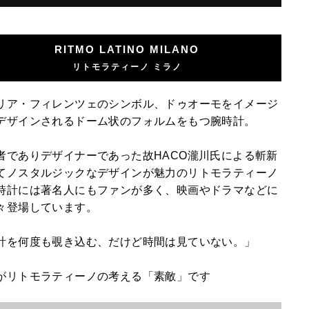
RITMO LATINO MILANO
リトモラティーノ ミラノ
リア・フィレンツェのシンボル、ドゥオーモをイメージ
デザインされるドーム状のフォルムをもつ腕時計。
者でありデザイナーであった故HACO瀧川氏による斬新
てノスタルジックなデザインが魅力のリトモラティーノ
時計には著名人にもファンが多く、映画やドラマなどに
々登場しています。
計を何度も覗き込む、だけど時間は見ていない。」
がリトモラティーノの考える「素敵」です