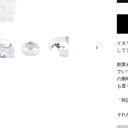
イタ
して
創業
でい
の腕
も度
「時
それ