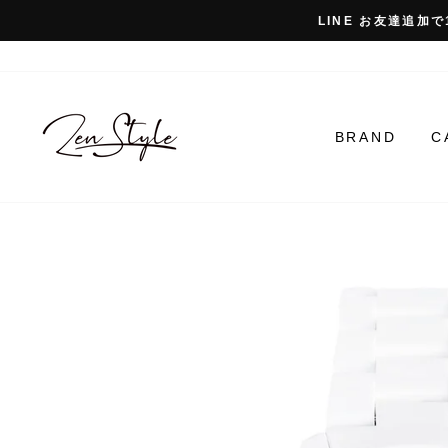
コ
LINE お友達追加で
ン
テ
ン
ツ
に
BRAND
C
ス
キ
ッ
プ