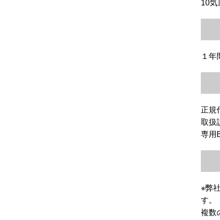
10
１年
正規
取扱
専用
※弊
す。
複数