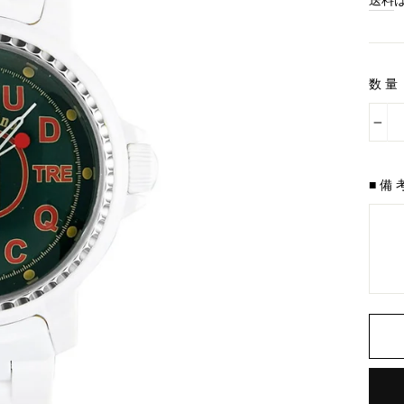
送料
料
金
数量
−
■備