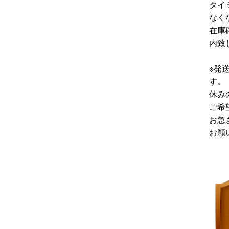
タイ
なく
在庫
内致
※発
す。
休み
ご希
お急
お願