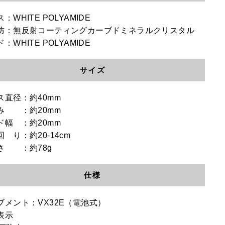
：WHITE POLYAMIDE
防：無反射コーティングカーブドミネラルクリスタル
：WHITE POLYAMIDE
サイズ
ス直径：約40mm
み ：約20mm
ド幅 ：約20mm
 り：約20-14cm
さ ：約78g
仕様
ブメント：VX32E（電池式）
表示