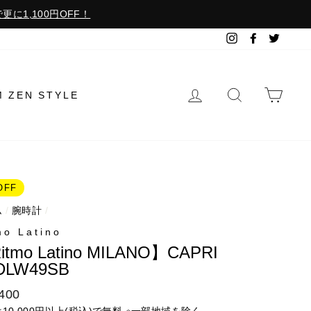
更に1,100円OFF！
Instagram
Facebook
Twitter
ログイン
検索で探す
カー
M ZEN STYLE
OFF
ム
/
腕時計
/
mo Latino
itmo Latino MILANO】CAPRI
DLW49SB
400