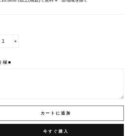
は10,000円以上(税込)で無料 ※一部地域を除く
+
考欄■
カートに追加
今すぐ購入