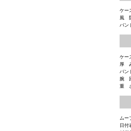
ケース
風 
バンド
ケー
厚 
バン
腕 回
重 
ムー
日付