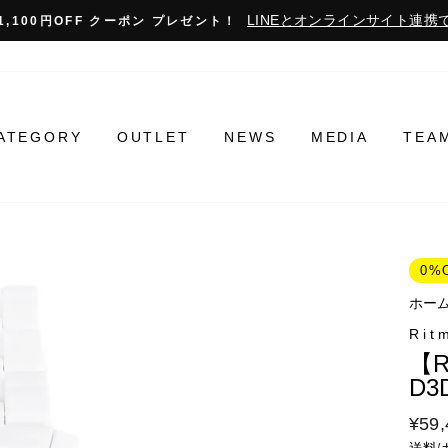
LINEとオンラインサイト連携で
1,100円OFF クーポン プレゼント！
ATEGORY
OUTLET
NEWS
MEDIA
TEA
0%
ホー
Rit
【R
D3
通
¥59,
常