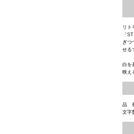
リト
「ST
ぎつ
せる
白を
映え
品 番
文字盤