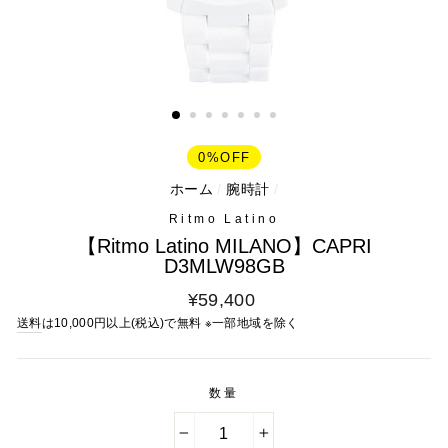
0%OFF
ホーム
/
腕時計
/
Ritmo Latino
【Ritmo Latino MILANO】CAPRI
D3MLW98GB
通
¥59,400
常
送料
は10,000円以上(税込)で無料 ※一部地域を除く
料
金
数量
−
+