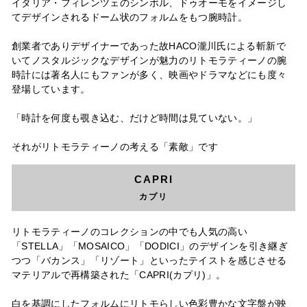
イタリア・フィレンツェのシンボル、ドゥオーモをイメージし
てデザインされるドーム状のフォルムをもつ腕時計。
創業者でありデザイナーであった故HACO瀧川氏による斬新で
いてノスタルジックなデザインが魅力のリトモラティーノの腕
時計には著名人にもファンが多く、映画やドラマなどにも度々
登場しています。
「時計を何度も覗き込む、だけど時間は見ていない。」
それがリトモラティーノの考える「素敵」です
CAPRI
カプリ
リトモラティーノのコレクションの中でも人気の高い
「STELLA」「MOSAICO」「DODICI」のデザインを引き継ぎ
つつ「バカンス」「リゾート」といったテイストを感じさせる
マテリアルで再構築された「CAPRI(カプリ)」。
白を基調にしたフォルムにリトモらしい色彩豊かな文字盤が映