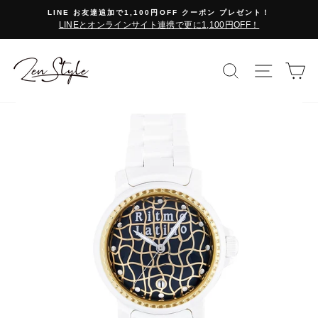
コ
LINE お友達追加で1,100円OFF クーポン プレゼント！
ン
LINEとオンラインサイト連携で更に1,100円OFF！
テ
ン
ツ
検索で探す
サイト
カ
に
ス
キ
ッ
プ