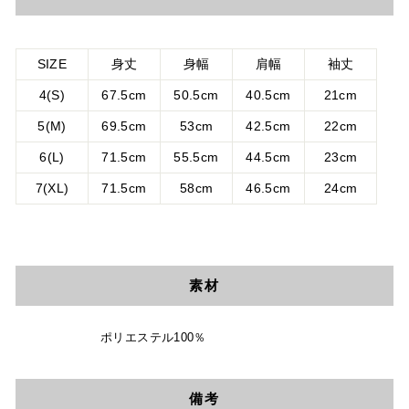
SIZE
身丈
身幅
肩幅
袖丈
4(S)
67.5cm
50.5cm
40.5cm
21cm
5(M)
69.5cm
53
cm
42.5
cm
22
cm
6(L)
71.5
cm
55.5
cm
44.5
cm
23
cm
7(XL)
71.5
cm
58
cm
46.5
cm
24
cm
素材
ポリエステル100％
備考