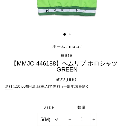
ホーム
/
muta
/
muta
【MMJC-446188】ヘムリブ ポロシャツ
GREEN
通
¥22,000
常
送料
は10,000円以上(税込)で無料 ※一部地域を除く
料
金
Size
数量
−
+