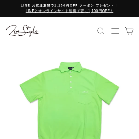
コ
LINE お友達追加で1,100円OFF クーポン プレゼント！
ン
LINEとオンラインサイト連携で更に1,100円OFF！
テ
ン
ツ
検索で探す
サイト
カ
に
ス
キ
ッ
プ