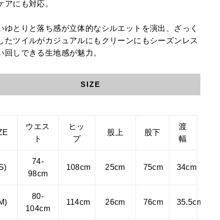
ケアにも対応。
いゆとりと落ち感が立体的なシルエットを演出、ざっく
したツイルがカジュアルにもクリーンにもシーズンレス
い回しできる生地感が魅力。
SIZE
ウエス
ヒッ
渡
ZE
股上
股下
ト
プ
幅
74-
S)
108
cm
25
cm
75
cm
34
cm
98
cm
80-
M)
114
cm
26
cm
76
cm
35.5
cm
104
cm