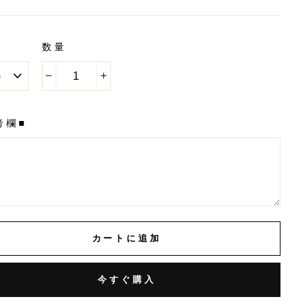
e
数量
−
+
考欄■
カートに追加
今すぐ購入