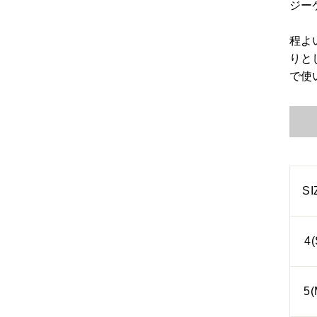
ジー
程よ
りと
で使
SI
4(
5(