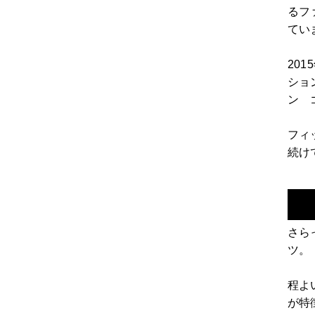
るフ
てい
20
ショ
ン 
フィ
続け
さら
ツ。
程よ
が特