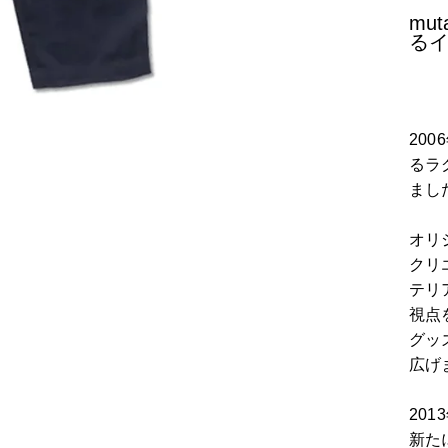
mu
る
20
るラ
まし
オリ
クリ
テリ
視点
グッ
広げ
20
新た