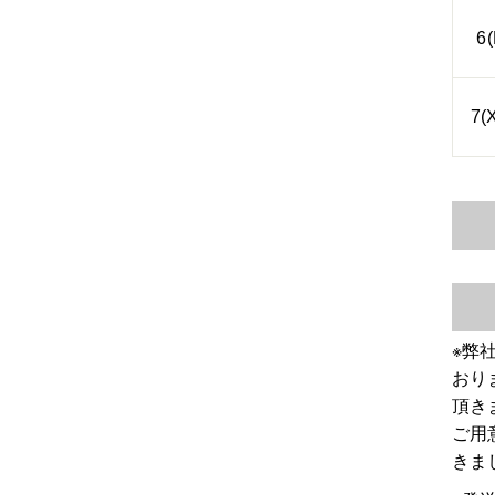
6(
7(
※弊
おり
頂き
ご用
きま