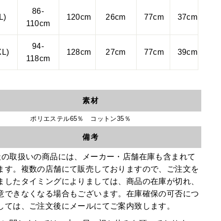
86-
L)
120
cm
26
cm
77
cm
37
cm
110
cm
94-
XL)
128
cm
27
cm
77
cm
39
cm
118cm
素材
ポリエステル65％ コットン35％
備考
社の取扱いの商品には、メーカー・店舗在庫も含まれて
ます。複数の店舗にて販売しておりますので、ご注文を
ましたタイミングによりましては、商品の在庫が切れ、
意できなくなる場合もございます。在庫確保の可否につ
しては、ご注文後にメールにてご案内致します。