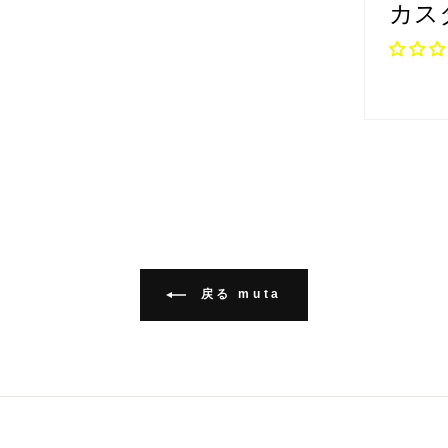
カス
戻る muta