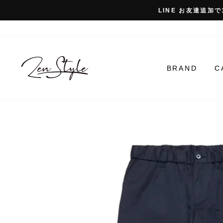
コ
LINE お友達追加で
ン
テ
ン
ツ
に
BRAND
C
ス
キ
ッ
プ