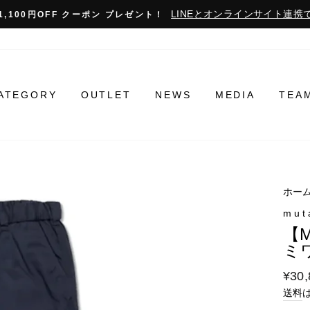
LINEとオンラインサイト連携で
1,100円OFF クーポン プレゼント！
ATEGORY
OUTLET
NEWS
MEDIA
TEA
ホー
mut
【M
ミ
通
¥30,
常
送料
料