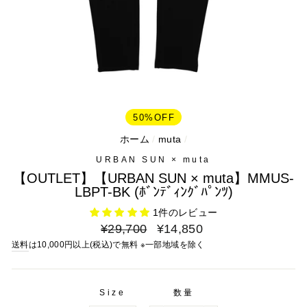
50%OFF
ホーム
/
muta
/
URBAN SUN × muta
【OUTLET】【URBAN SUN × muta】MMUS-
LBPT-BK (ﾎﾞﾝﾃﾞｨﾝｸﾞﾊﾟﾝﾂ)
1件のレビュー
通
セ
¥29,700
¥14,850
常
ー
送料
は10,000円以上(税込)で無料 ※一部地域を除く
料
ル
金
料
金
Size
数量