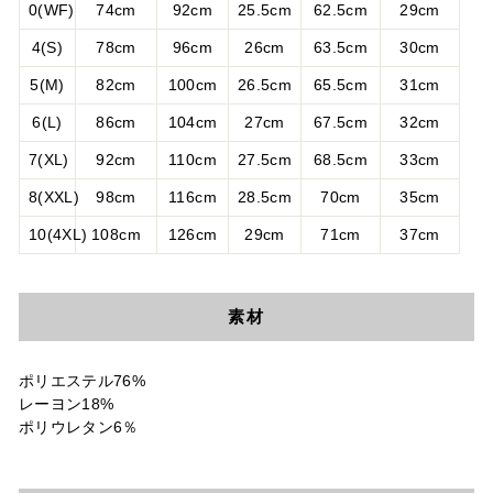
0(WF)
74cm
92cm
25.5cm
62.5cm
29cm
4(S)
78cm
96cm
26cm
63.5cm
30cm
5(M)
82cm
100cm
26.5cm
65.5cm
31cm
6(L)
86cm
104cm
27cm
67.5cm
32cm
7(XL)
92cm
110cm
27.5cm
68.5cm
33cm
8(XXL)
98cm
116cm
28.5cm
70cm
35cm
10(4XL)
108cm
126cm
29cm
71cm
37cm
素材
ポリエステル76%
レーヨン18%
ポリウレタン6％