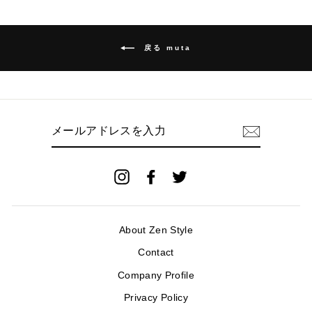
戻る muta
メ
ー
ル
ア
ド
Instagram
Facebook
Twitter
レ
ス
を
入
About Zen Style
力
Contact
Company Profile
Privacy Policy