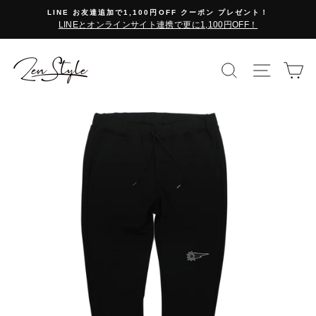
コ
LINE お友達追加で1,100円OFF クーポン プレゼント！
ン
LINEとオンラインサイト連携で更に1,100円OFF！
テ
ン
ツ
検索で探す
サイト
カ
に
ス
キ
ッ
プ