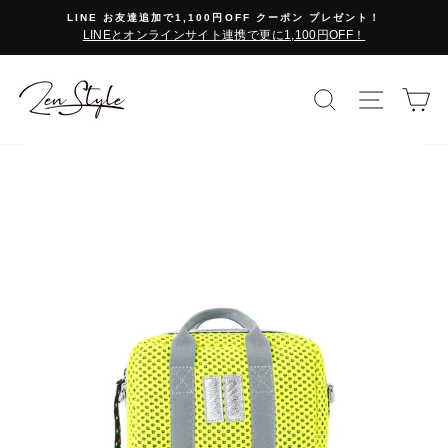
コ
LINE お友達追加で1,100円OFF クーポン プレゼント！
ン
LINEとオンラインサイト連携で更に1,100円OFF！
テ
ン
ツ
検索で探す
サイト
カ
に
ス
キ
ッ
プ