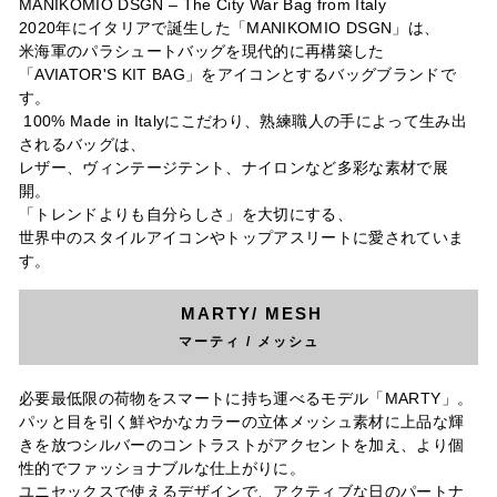
MANIKOMIO DSGN ‒ The City War Bag from Italy
2020年にイタリアで誕生した「MANIKOMIO DSGN」は、
米海軍のパラシュートバッグを現代的に再構築した
「AVIATOR'S KIT BAG」をアイコンとするバッグブランドで
す。
100% Made in Italyにこだわり、熟練職人の手によって生み出
されるバッグは、
レザー、ヴィンテージテント、ナイロンなど多彩な素材で展
開。
「トレンドよりも自分らしさ」を大切にする、
世界中のスタイルアイコンやトップアスリートに愛されていま
す。
MARTY/ MESH
マーティ / メッシュ
必要最低限の荷物をスマートに持ち運べるモデル「MARTY」。
パッと目を引く鮮やかなカラーの立体メッシュ素材に上品な輝
きを放つシルバーのコントラストがアクセントを加え、より個
性的でファッショナブルな仕上がりに。
ユニセックスで使えるデザインで、アクティブな日のパートナ