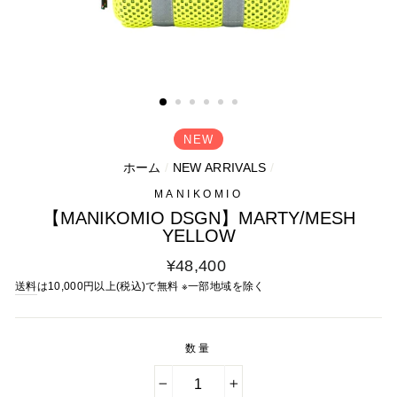
NEW
ホーム
/
NEW ARRIVALS
/
MANIKOMIO
【MANIKOMIO DSGN】MARTY/MESH
YELLOW
通
¥48,400
常
送料
は10,000円以上(税込)で無料 ※一部地域を除く
料
金
数量
−
+