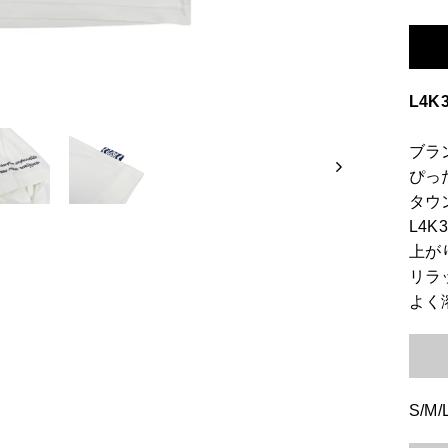
L4
ブラ
ぴっ
タウ
L4
上が
リラ
よく
S/M/