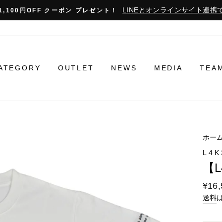
LINEとオンラインサイト連携で
1,100円OFF クーポン プレゼント！
ATEGORY
OUTLET
NEWS
MEDIA
TEA
ホー
L4K
【L
通
¥16,
常
送料
料