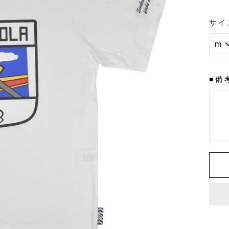
金
サイ
■備