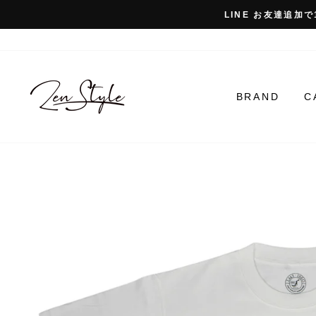
コ
LINE お友達追加で
ン
テ
ン
ツ
に
BRAND
C
ス
キ
ッ
プ