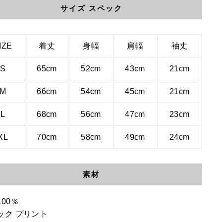
サイズ スペック
IZE
着丈
身幅
肩幅
袖丈
S
65cm
52cm
43cm
21cm
M
66cm
54cm
45cm
21cm
L
68cm
56cm
47cm
23cm
XL
70cm
58cm
49cm
24cm
素材
00％
ック プリント