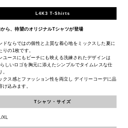
L4K3 T-Shirts
K3から、待望のオリジナルTシャツが登場
ンドならではの個性と上質な着心地をミックスした夏に
たりの1枚です。
ンユースにもビーチにも映える洗練されたデザインは
K3らしいロゴを胸元に添えたシンプルでタイムレスな仕
り。
ックス感とファッション性を両立し デイリーコーデに品
溶け込みます。
Tシャツ・サイズ
L/XL