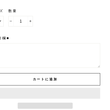
ズ
数量
−
+
考欄■
カートに追加