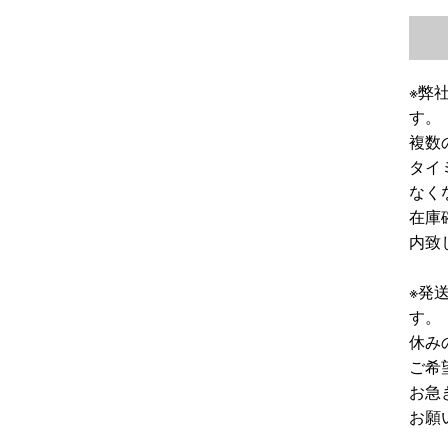
※弊
す。
複数
タイ
なく
在庫
内致
※発
す。
休み
ご希
お急
お願