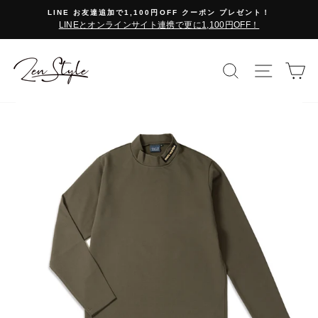
コ
LINE お友達追加で1,100円OFF クーポン プレゼント！
ン
LINEとオンラインサイト連携で更に1,100円OFF！
テ
ン
ツ
検索で探す
サイト
カ
に
ス
キ
ッ
プ