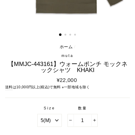
ホーム
/
muta
【MMJC-443161】ウォームポンチ モックネ
ックシャツ KHAKI
通
¥22,000
常
送料
は10,000円以上(税込)で無料 ※一部地域を除く
料
金
Size
数量
−
+