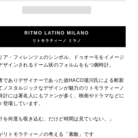
RITMO LATINO MILANO
リトモラティーノ ミラノ
リア・フィレンツェのシンボル、ドゥオーモをイメージ
デザインされるドーム状のフォルムをもつ腕時計。
者でありデザイナーであった故HACO瀧川氏による斬新
てノスタルジックなデザインが魅力のリトモラティーノ
時計には著名人にもファンが多く、映画やドラマなどに
々登場しています。
計を何度も覗き込む、だけど時間は見ていない。」
がリトモラティーノの考える「素敵」です