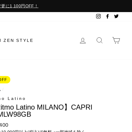
更に1,100円OFF！
Instagram
Facebook
Twitter
ログイン
検索で探す
カー
M ZEN STYLE
OFF
ム
/
mo Latino
itmo Latino MILANO】CAPRI
MLW98GB
400