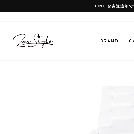
コ
LINE お友達追加で
ン
テ
ン
ツ
に
BRAND
C
ス
キ
ッ
プ