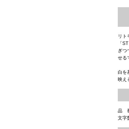
リト
「ST
ぎつ
せる
白を
映え
品 番
文字盤