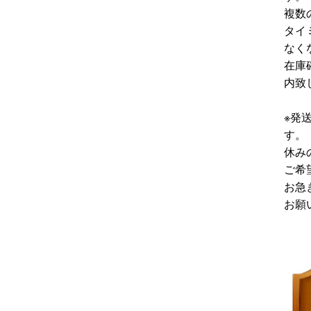
複数
タイ
なく
在庫
内致
※発
す。
休み
ご希
お急
お願