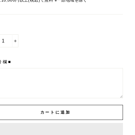
は10,000円以上(税込)で無料 ※一部地域を除く
+
考欄■
カートに追加