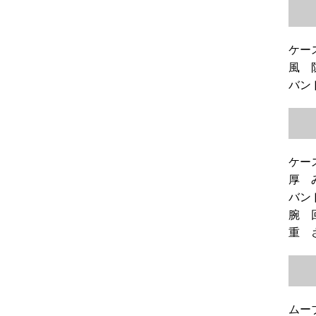
ケース
風 
バンド
ケー
厚 
バン
腕 回
重 
ムー