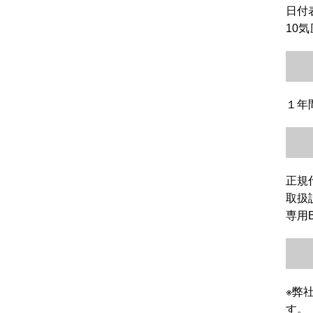
日付
10
１年
正規
取扱
専用
※弊
す。