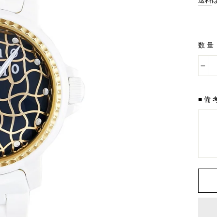
送料
料
金
数量
−
■備