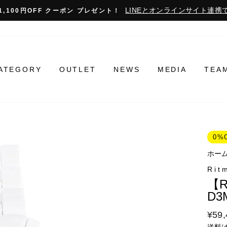
LINEとオンラインサイト連携で
1,100円OFF クーポン プレゼント！
ATEGORY
OUTLET
NEWS
MEDIA
TEA
0%
ホー
Rit
【R
D3
通
¥59,
常