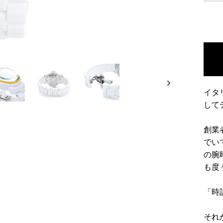
イタ
して
創業
でい
の腕
も度
「時
それ