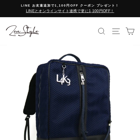
コ
LINE お友達追加で1,100円OFF クーポン プレゼント！
ン
LINEとオンラインサイト連携で更に1,100円OFF！
テ
ン
ツ
検索で探す
サイト
カ
に
ス
キ
ッ
プ