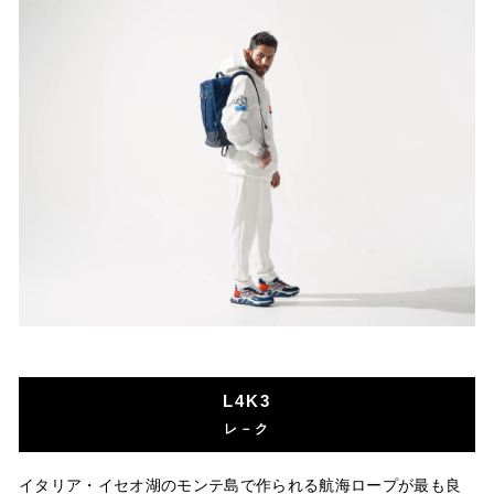
L4K3
レ－ク
イタリア・イセオ湖のモンテ島で作られる航海ロープが最も良