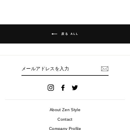
戻る ALL
メ
ー
ル
ア
ド
Instagram
Facebook
Twitter
レ
ス
を
入
About Zen Style
力
Contact
Company Profile