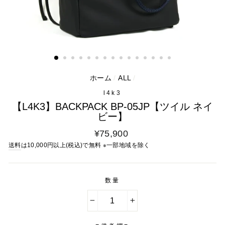
ホーム
/
ALL
/
l4k3
【L4K3】BACKPACK BP-05JP【ツイル ネイ
ビー】
通
¥75,900
常
送料
は10,000円以上(税込)で無料 ※一部地域を除く
料
金
数量
−
+