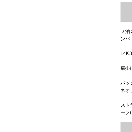
２泊
ンバ
L4
肩掛
バッ
ネオ
スト
ープ