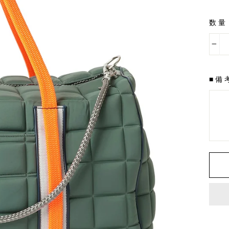
金
数量
−
■備