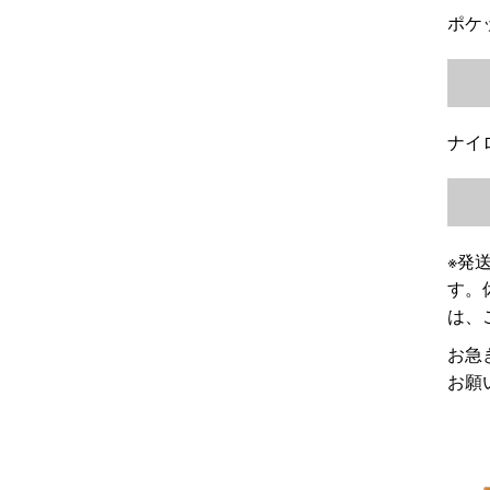
ポケ
ナイ
※発
す。
は、
お急
お願