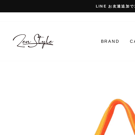
コ
LINE お友達追加で
ン
テ
ン
ツ
に
BRAND
C
ス
キ
ッ
プ