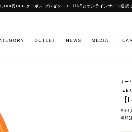
LINEとオンラインサイト連携で
1,100円OFF クーポン プレゼント！
ATEGORY
OUTLET
NEWS
MEDIA
TEA
ホー
l4k
【L
通
¥93,
常
送料
料