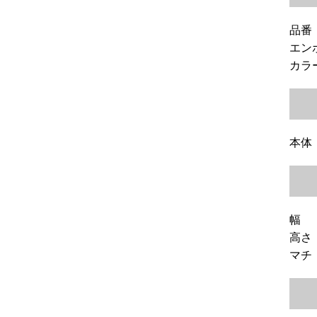
品番：
エンボ
カラー
本体
幅 
高さ
マチ