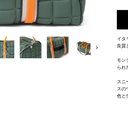
イタ
良質
モン
られ
スニ
スの
色と