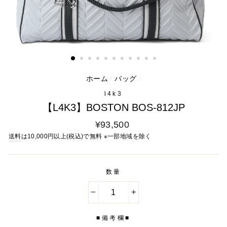
ホーム
/
バッグ
/
l4k3
【L4K3】BOSTON BOS-812JP
通
¥93,500
常
送料
は10,000円以上(税込)で無料 ※一部地域を除く
料
金
数量
−
+
■備考欄■