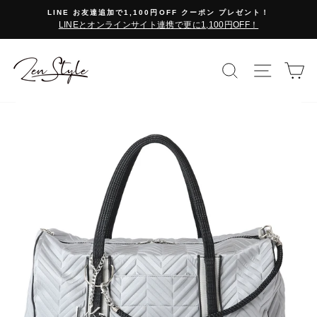
コ
LINE お友達追加で1,100円OFF クーポン プレゼント！
ン
LINEとオンラインサイト連携で更に1,100円OFF！
テ
ン
ツ
検索で探す
サイト
カ
に
ス
キ
ッ
プ