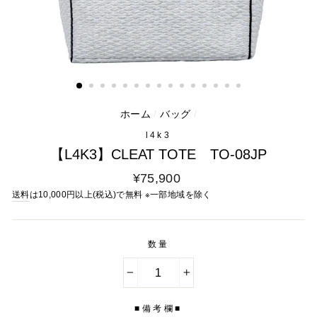
ホーム
/
バッグ
/
l4k3
【L4K3】CLEAT TOTE TO-08JP
通
¥75,900
常
送料
は10,000円以上(税込)で無料 ※一部地域を除く
料
金
数量
−
+
■備考欄■