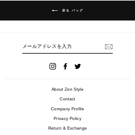
戻る バッグ
メ
ー
ル
ア
ド
Instagram
Facebook
Twitter
レ
ス
を
入
About Zen Style
力
Contact
Company Profile
Privacy Policy
Return & Exchange