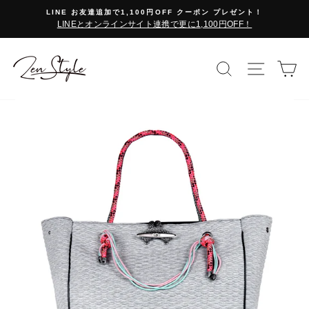
コ
LINE お友達追加で1,100円OFF クーポン プレゼント！
ン
LINEとオンラインサイト連携で更に1,100円OFF！
テ
ン
ツ
検索で探す
サイト
カ
に
ス
キ
ッ
プ