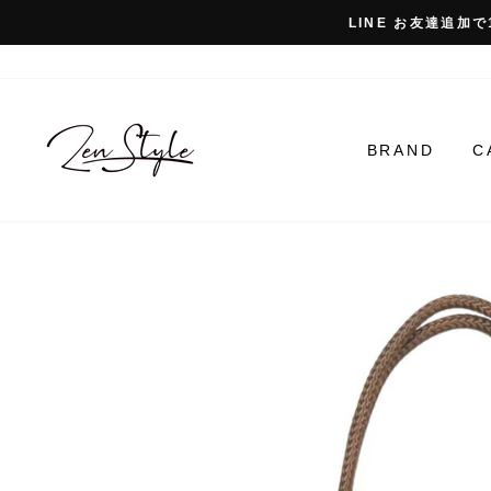
コ
LINE お友達追加で
ン
テ
ン
ツ
に
BRAND
C
ス
キ
ッ
プ