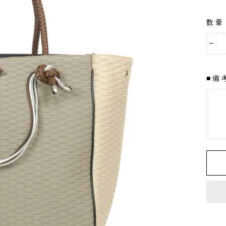
金
数量
−
■備