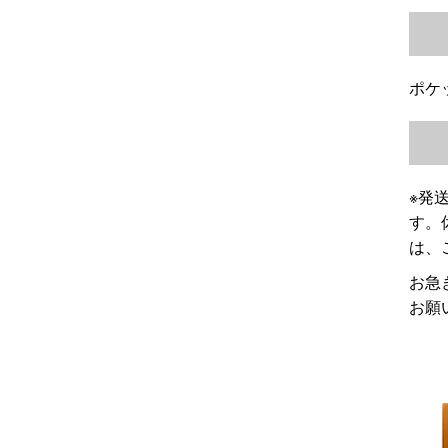
ポケ
※発
す。
は、
お急
お願