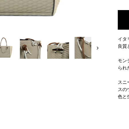
イタ
良質
モン
られ
スニ
スの
色と