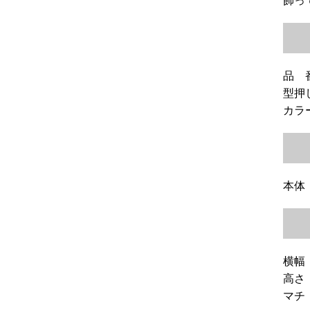
飾っ
品 番
型押し
カラー
本体
横幅
高さ
マチ