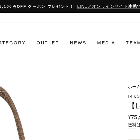
LINEとオンラインサイト連携で
1,100円OFF クーポン プレゼント！
ATEGORY
OUTLET
NEWS
MEDIA
TEA
ホー
l4k
【L
通
¥75,
常
送料
料