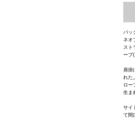
バッ
ネオ
スト
ープ
肩掛
れた
ロー
生ま
サイ
て間