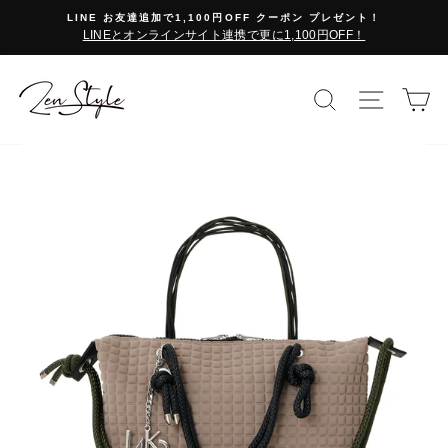
コ
LINE お友達追加で1,100円OFF クーポン プレゼント！
ン
LINEとオンラインサイト連携で更に1,100円OFF！
テ
ン
ツ
検索で探す
サイト
カ
に
ス
キ
ッ
プ