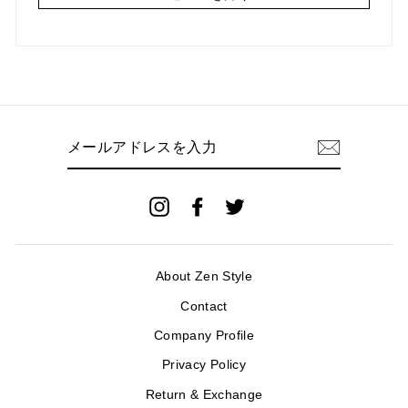
メ
ー
ル
ア
ド
Instagram
Facebook
Twitter
レ
ス
を
入
About Zen Style
力
Contact
Company Profile
Privacy Policy
Return & Exchange