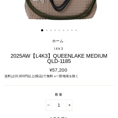
ホーム
/
l4k3
2025AW【L4K3】QUEENLAKE MEDIUM
QLD-1185
通
¥57,200
常
送料
は10,000円以上(税込)で無料 ※一部地域を除く
料
金
数量
−
+