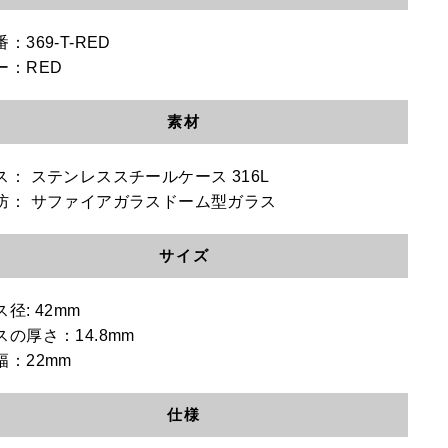
：369-T-RED
ー：RED
素材
ス：
ステンレススチールケース 316L
防：
サファイアガラス
ドーム型ガラス
サイズ
径: 42mm
スの厚さ：14.8mm
幅：22mm
仕様