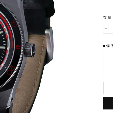
料
金
数量
−
■備