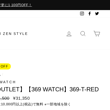
更に1,100円OFF！
Instagram
Facebook
Twitter
ログイン
検索で探す
カー
M ZEN STYLE
%OFF
ム
/
9WATCH
UTLET】【369 WATCH】369-T-RED
,500
セ
¥31,350
ー
は10,000円以上(税込)で無料 ※一部地域を除く