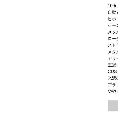
100
自動巻
ピポ
ケー
メタ
ロー
スト
メタ
アリ
王冠 
CUS
光沢
ブラ
やや