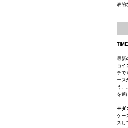
表的
TIM
最新
ョイ
チで
ース
う。
を選
モダ
ケー
スし