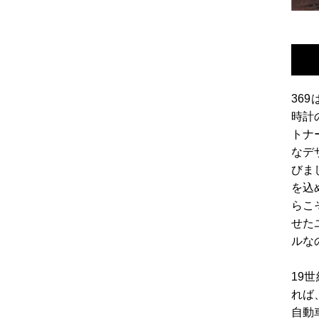
36
時計
トナ
なデ
びま
を込
らこ
せた
ルな
19
れば
自動