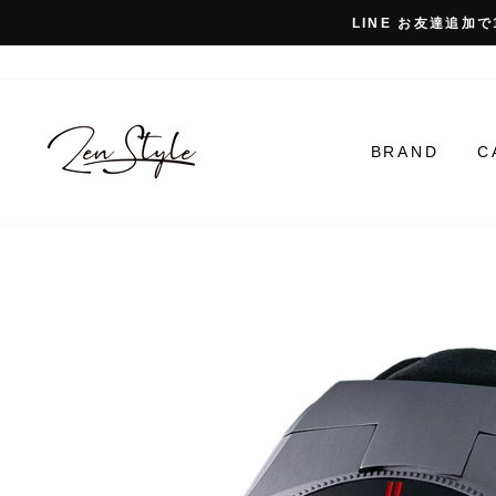
コ
LINE お友達追加で
ン
テ
ン
ツ
に
BRAND
C
ス
キ
ッ
プ