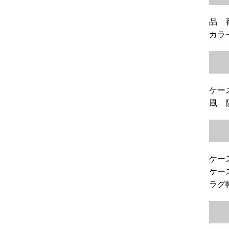
品 番
カラ
ケー
風 
ケース
ケー
ラグ