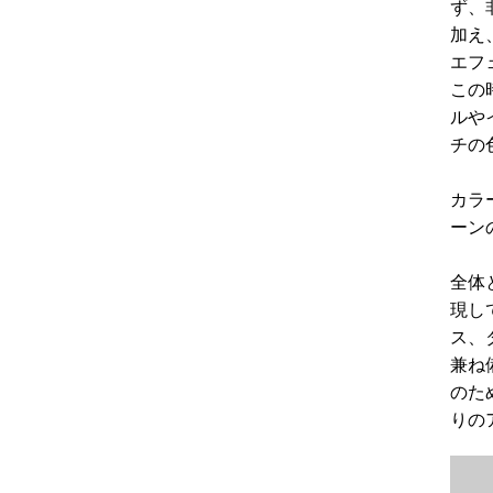
ず、
加え
エフ
この
ルや
チの
カラ
ーン
全体
現し
ス、
兼ね
のた
りの