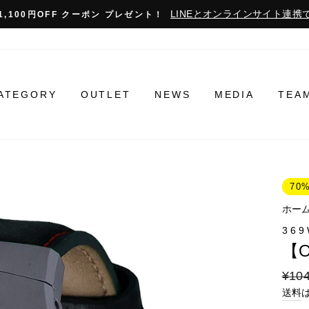
LINEとオンラインサイト連携で
1,100円OFF クーポン プレゼント！
ATEGORY
OUTLET
NEWS
MEDIA
TEA
70
ホー
36
【O
通
¥104
常
送料