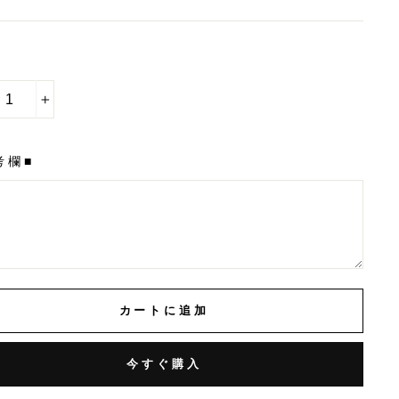
ル
料
金
+
考欄■
カートに追加
今すぐ購入