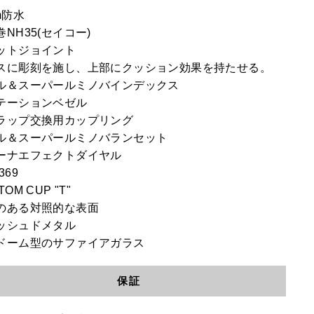
m防水
NH35(セイコー)
ットジョイント
スに彫刻を施し、上部にクッション効果を持たせる。
ル＆スーパールミノバインデックス
テーションベゼル
ラップ交換用カップリング
ル＆スーパールミノバランセット
ーナエフェクトダイヤル
369
TOM CUP "T"
のある対照的な表面
ッシュドメタル
ドーム型のサファイアガラス
保証