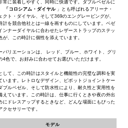
非常に装着しやすく、同時に快適です。ダブルベゼルに
、
「コロシアム・ダイヤル
」とも呼ばれるアリーナ・
ェクト・ダイヤル、そして369のエングレービングが、
時計を競合他社とは一線を画すものにしています。ベゼ
インナーダイヤルに合わせたレザーストラップのステッ
色が、この時計に個性を添えています。
ーバリエーションは、
レッド、ブルー、ホワイト、グリ
の4色で、お好みに合わせてお選びいただけます。
として、この時計はスタイルと機能性の完璧な調和を実
ています。レトロなデザイン、ピボットジョイントケー
ダブルベゼル、そして防水性により、耐久性と実用性を
備えています。この時計は、仕事に行くときや夜の外出
めにドレスアップするときなど、どんな場面にもぴった
アクセサリーです。
モデル