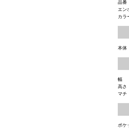
品番：
エンボ
カラ
本体
幅 
高さ
マチ
ポケ