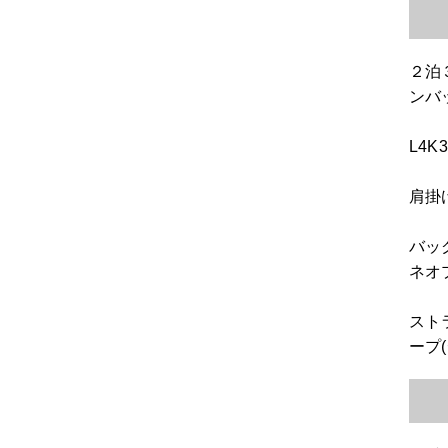
２泊
ンバ
L4
肩掛
バッ
ネオ
スト
ープ