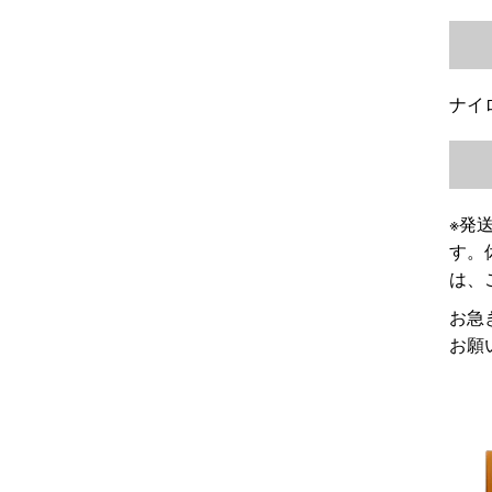
ナイ
※発
す。
は、
お急
お願