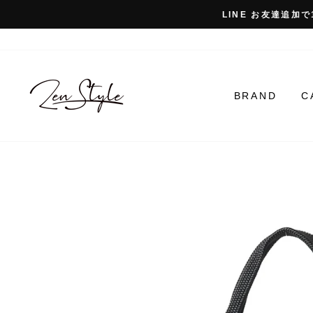
コ
LINE お友達追加で
ン
テ
ン
ツ
に
BRAND
C
ス
キ
ッ
プ