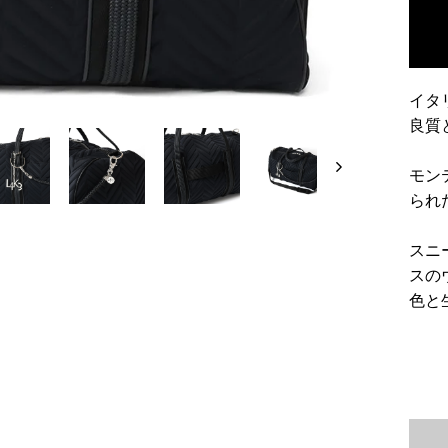
イタ
良質
モン
られ
スニ
スの
色と