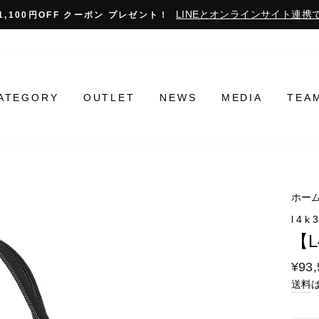
LINEとオンラインサイト連携で
1,100円OFF クーポン プレゼント！
ATEGORY
OUTLET
NEWS
MEDIA
TEA
ホー
l4k
【L
通
¥93,
常
送料
料