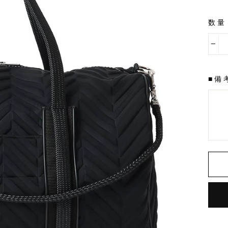
金
数量
−
■備