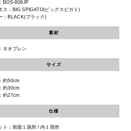
BOS-808JP
ス：BIG SPIGATO(ビッグスピガト)
ー：BLACK(ブラック)
素材
：ネオプレン
サイズ
：約50cm
：約30cm
：約27cm
仕様
ット：前面１箇所 / 内１箇所