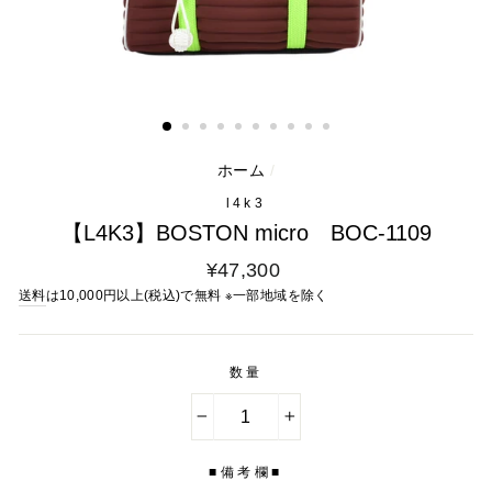
ホーム
/
l4k3
【L4K3】BOSTON micro BOC-1109
通
¥47,300
常
送料
は10,000円以上(税込)で無料 ※一部地域を除く
料
金
数量
−
+
■備考欄■