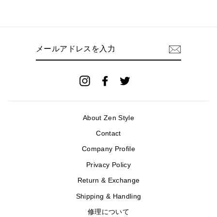
メ
ー
ル
ア
ド
Instagram
Facebook
Twitter
レ
ス
を
入
About Zen Style
力
Contact
Company Profile
Privacy Policy
Return & Exchange
Shipping & Handling
修理について