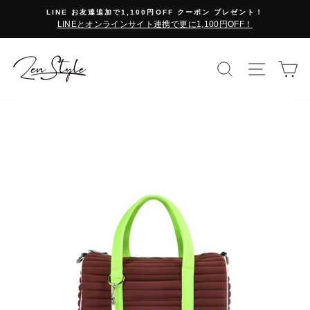
コ
LINE お友達追加で1,100円OFF クーポン プレゼント！
ン
LINEとオンラインサイト連携で更に1,100円OFF！
テ
ン
ツ
検索で探す
サイト
カ
に
ス
キ
ッ
プ