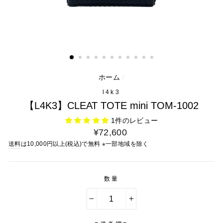
ホーム
/
l4k3
【L4K3】CLEAT TOTE mini TOM-1002
1件のレビュー
通
¥72,600
常
送料
は10,000円以上(税込)で無料 ※一部地域を除く
料
金
数量
−
+