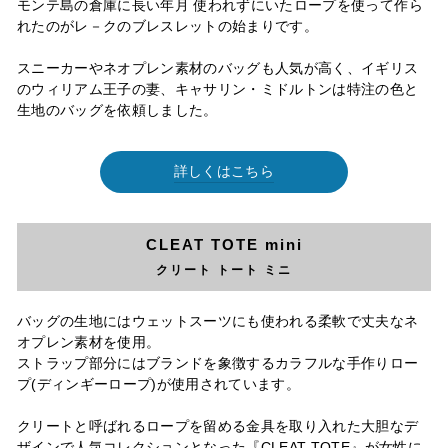
モンテ島の倉庫に長い年月 使われずにいたロープを使って作ら
れたのがレ－クのブレスレットの始まりです。
スニーカーやネオプレン素材のバッグも人気が高く、イギリス
のウィリアム王子の妻、キャサリン・ミドルトンは特注の色と
生地のバッグを依頼しました。
詳しくはこちら
CLEAT TOTE mini
クリート トート ミニ
バッグの生地にはウェットスーツにも使われる柔軟で丈夫なネ
オプレン素材を使用。
ストラップ部分にはブランドを象徴するカラフルな手作りロー
プ(ディンギーロープ)が使用されています。
クリートと呼ばれるロープを留める金具を取り入れた大胆なデ
ザインで人気コレクションとなった『CLEAT TOTE』が女性に