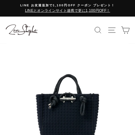
コ
LINE お友達追加で1,100円OFF クーポン プレゼント！
ン
LINEとオンラインサイト連携で更に1,100円OFF！
テ
ン
ツ
検索で探す
サイト
カ
に
ス
キ
ッ
プ