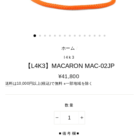
ホーム
/
l4k3
【L4K3】MACARON MAC-02JP
通
¥41,800
常
送料
は10,000円以上(税込)で無料 ※一部地域を除く
料
金
数量
−
+
■備考欄■