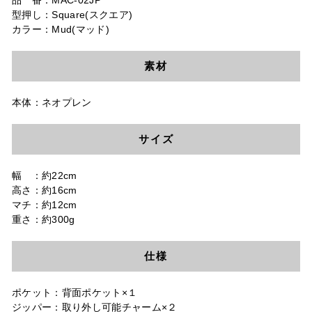
品 番：MAC-02JP
型押し：Square(スクエア)
カラー：Mud(マッド)
素材
本体：ネオプレン
サイズ
幅 ：約22cm
高さ：約16cm
マチ：約12cm
重さ：約300g
仕様
ポケット：背面ポケット×１
ジッパー：取り外し可能チャーム×２