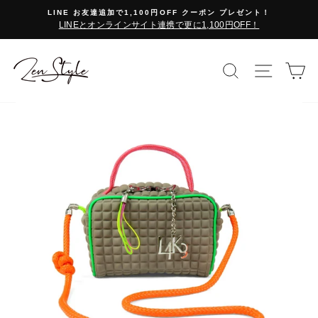
コ
LINE お友達追加で1,100円OFF クーポン プレゼント！
ン
LINEとオンラインサイト連携で更に1,100円OFF！
テ
ン
ツ
検索で探す
サイト
カ
に
ス
キ
ッ
プ