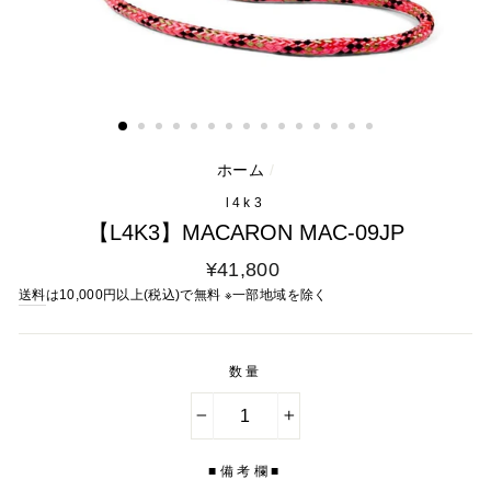
ホーム
/
l4k3
【L4K3】MACARON MAC-09JP
通
¥41,800
常
送料
は10,000円以上(税込)で無料 ※一部地域を除く
料
金
数量
−
+
■備考欄■