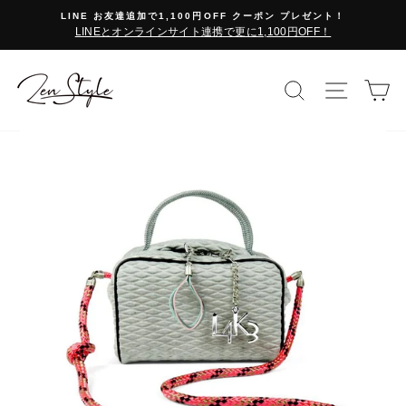
コ
LINE お友達追加で1,100円OFF クーポン プレゼント！
ン
LINEとオンラインサイト連携で更に1,100円OFF！
テ
ン
ツ
検索で探す
サイト
カ
に
ス
キ
ッ
プ