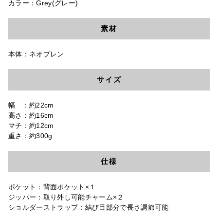
カラー：Grey(グレー)
素材
本体：ネオプレン
サイズ
幅 ：約22cm
高さ：約16cm
マチ：約12cm
重さ：約300g
仕様
ポケット：背面ポケット×１
ジッパー：取り外し可能チャーム×２
ショルダーストラップ：結び目部分で長さ調節可能