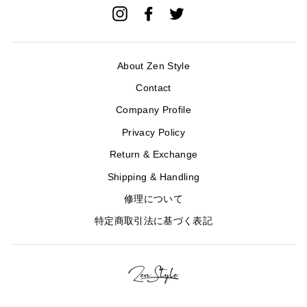
ド
Instagram
Facebook
Twitter
レ
ス
を
入
About Zen Style
力
Contact
Company Profile
Privacy Policy
Return & Exchange
Shipping & Handling
修理について
特定商取引法に基づく表記